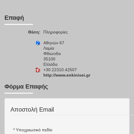
Επαφή
Θέση:
Πληροφορίες
Αθηνών 67
Λαμία
Φθιώτιδα
35100
Ελλάδα
+30.22310.42507
http://www.enkinisei.gr
Φόρμα Επαφής
Αποστολή Email
*
Υποχρεωτικό πεδίο