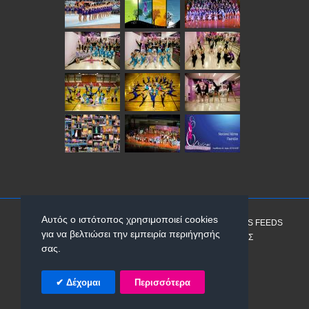
Αυτός ο ιστότοπος χρησιμοποιεί cookies
ΑΡΧΙΚΉ
ABOUT
SITEMAP
ΧΆΡΤΗΣ
RSS FEEDS
για να βελτιώσει την εμπειρία περιήγησής
ΑΝΑΖΉΤΗΣΗ
ΕΠΙΚΟΙΝΩΝΊΑ
ΠΡΟΣΦΟΡΈΣ
σας.
© 2026 «ΕΝ ΚΙΝΉΣΕΙ».
&
Δέχομαι
Περισσότερα