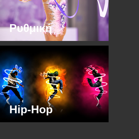
Ρυθμική
Hip-Hop