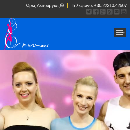
Ώρες Λειτουργίας
Τηλέφωνο:
+30.22310.42507