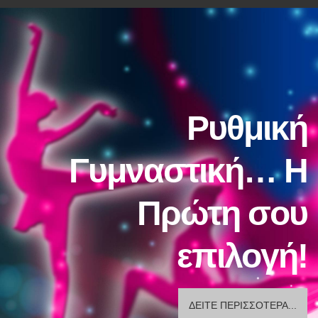
Ρυθμική
Γυμναστική… Η
Πρώτη σου
επιλογή!
ΔΕΊΤΕ ΠΕΡΙΣΣΌΤΕΡΑ...