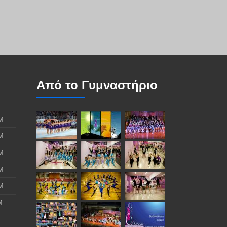
Από το Γυμναστήριο
Μ
Μ
Μ
Μ
Μ
Μ