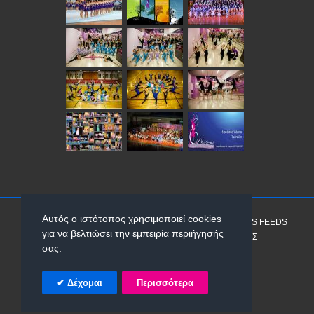
Αυτός ο ιστότοπος χρησιμοποιεί cookies
ΑΡΧΙΚΉ
ABOUT
SITEMAP
ΧΆΡΤΗΣ
RSS FEEDS
για να βελτιώσει την εμπειρία περιήγησής
ΑΝΑΖΉΤΗΣΗ
ΕΠΙΚΟΙΝΩΝΊΑ
ΠΡΟΣΦΟΡΈΣ
σας.
© 2026 «ΕΝ ΚΙΝΉΣΕΙ».
&
Δέχομαι
Περισσότερα